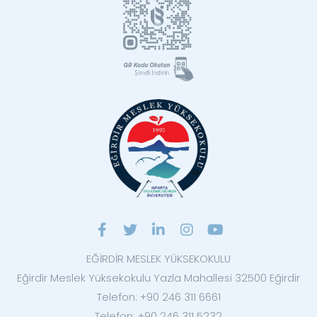
EĞİRDİR MESLEK YÜKSEKOKULU
Eğirdir Meslek Yüksekokulu Yazla Mahallesi 32500 Eğirdir
Telefon: +90 246 311 6661
Telefon: +90 246 311 5232