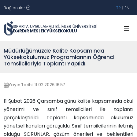
Bağlantılar
TR
|
EN
ISPARTA UYGULAMALI BİLİMLER ÜNİVERSİTESİ
EĞİRDİR MESLEK YÜKSEKOKULU
Müdürlüğümüzde Kalite Kapsamında
Yüksekokulumuz Programlarının Öğrenci
Temsilcileriyle Toplantı Yapıldı.
Yayın Tarihi: 11.02.2026 16:57
11 Şubat 2026 Çarşamba günü kalite kapsamında okul
yönetimi ve sınıf temsilcileri ile toplantı
gerçekleştirildi. Toplantı kapsamında okulumuz
yönetsel konuları görüşüldü. Sınıf temsilcilerinin iletmiş
olduğu SORUNLAR, çözüm önerileri ve beklentileri